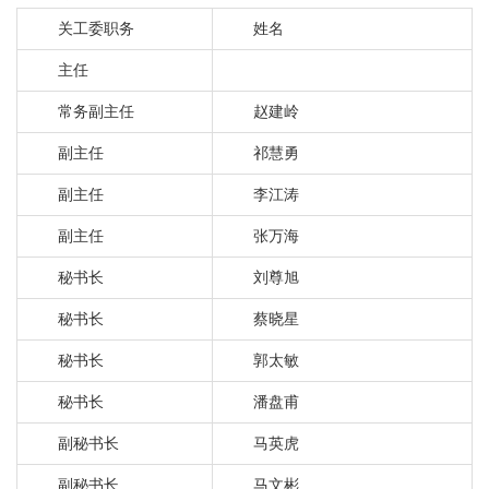
关工委职务
姓名
主任
常务副主任
赵建岭
副主任
祁慧勇
副主任
李江涛
副主任
张万海
秘书长
刘尊旭
秘书长
蔡晓星
秘书长
郭太敏
秘书长
潘盘甫
副秘书长
马英虎
副秘书长
马文彬