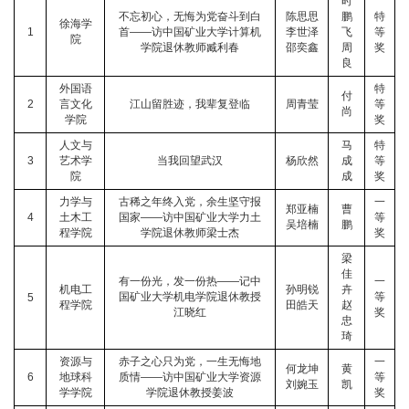
时
不忘初心，无悔为党奋斗到白
陈思思
鹏
特
徐海学
1
首——访中国矿业大学计算机
李世泽
飞
等
院
学院退休教师臧利春
邵奕鑫
周
奖
良
外国语
特
付
2
言文化
江山留胜迹，我辈复登临
周青莹
等
尚
学院
奖
人文与
马
特
3
艺术学
当我回望武汉
杨欣然
成
等
院
成
奖
力学与
古稀之年终入党，余生坚守报
一
郑亚楠
曹
4
土木工
国家——访中国矿业大学力土
等
吴培楠
鹏
程学院
学院退休教师梁士杰
奖
梁
佳
有一份光，发一份热——记中
一
机电工
孙明锐
卉
国矿业大学机电学院退休教授
等
5
程学院
田皓天
赵
江晓红
奖
忠
琦
资源与
赤子之心只为党，一生无悔地
一
何龙坤
黄
6
地球科
质情——访中国矿业大学资源
等
刘婉玉
凯
学学院
学院退休教授姜波
奖