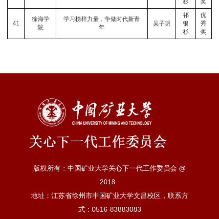
杉
奖
祁
优
徐海学
学习榜样力量，争做时代新青
41
吴子玥
银
秀
院
年
杉
奖
版权所有：中国矿业大学关心下一代工作委员会 @
2018
地址：江苏省徐州市中国矿业大学文昌校区，联系方
式：0516-83883083