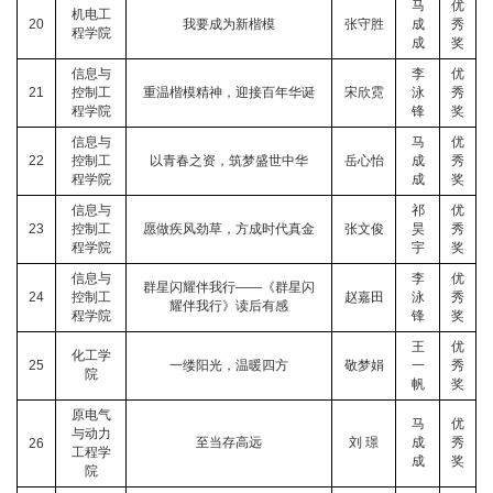
马
优
机电工
20
我要成为新楷模
张守胜
成
秀
程学院
成
奖
信息与
李
优
21
控制工
重温楷模精神，迎接百年华诞
宋欣霓
泳
秀
程学院
锋
奖
信息与
马
优
22
控制工
以青春之资，筑梦盛世中华
岳心怡
成
秀
程学院
成
奖
信息与
祁
优
23
控制工
愿做疾风劲草，方成时代真金
张文俊
昊
秀
程学院
宇
奖
信息与
李
优
群星闪耀伴我行——《群星闪
24
控制工
赵嘉田
泳
秀
耀伴我行》读后有感
程学院
锋
奖
王
优
化工学
25
一缕阳光，温暖四方
敬梦娟
一
秀
院
帆
奖
原电气
马
优
与动力
至当存高远
刘 璟
成
秀
26
工程学
成
奖
院