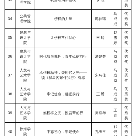
33
我要成为新楷模
翁 凯
秀
理学院
奖
马
优
公共管
34
榜样的力量
郭佳瑶
成
秀
理学院
成
奖
建筑与
赵
优
35
设计学
让榜样常住我心
王 玲
雪
秀
院
婷
奖
建筑与
马
优
36
设计学
时代殷殷嘱托，青年砥砺前行
潘楚楚
成
秀
院
成
奖
人文与
马
优
承楷模精神，袭时代之光——
37
艺术学
宋玮佳
成
秀
读《群星闪耀伴我行》有感
院
成
奖
人文与
马
优
38
艺术学
牢记使命，砥砺前行
王 赟
成
秀
院
成
奖
人文与
优
王
39
艺术学
燃榜样之光，照吾辈前行
周燕琴
秀
青
院
奖
祁
优
徐海学
40
不忘初心，牢记使命
孔玉玉
银
秀
院