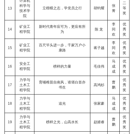
计算机
二
科学与
张
立楷模之志，学党员之行
胡钧耀
等
13
技术学
菁
奖
院
李
优
矿业工
新时代青年应可为，更应有所
14
陈 龙
同
秀
程学院
为
欢
奖
李
优
矿业工
百尺竿头进一步，千家万户小
15
蒋子越
同
秀
程学院
康路
欢
奖
马
优
安全工
16
榜样的力量
毛佳伟
成
秀
程学院
成
奖
力学与
优
育哺稚苗自南风，谁堪白首亦
曹
17
土木工
高鸿杉
秀
书生
鹏
程学院
奖
力学与
马
优
18
土木工
追光
张家豪
成
秀
程学院
成
奖
力学与
优
曹
19
土木工
榜样之光，山高水长
赵婧睿
秀
鹏
程学院
奖