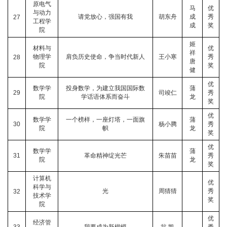
原电气
马
优
与动力
请党放心，强国有我
胡东舟
成
秀
27
工程学
成
奖
院
姬
材料与
优
祥
物理学
肩负历史使命，争当时代新人
王小寒
秀
28
唐
院
奖
健
优
数学学
投身数学，为建立我国国际数
蒲
29
司竣仁
秀
院
学话语体系而奋斗
龙
奖
优
数学学
一个榜样，一座灯塔，一面旗
蒲
30
杨小腾
秀
院
帜
龙
奖
优
数学学
蒲
31
革命精神绽光芒
朱苗苗
秀
院
龙
奖
计算机
优
科学与
光
周猜猜
秀
32
技术学
奖
院
优
经济管