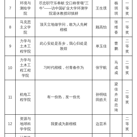
环境与
尽忠职守乐奉献 交口称誉颂“三
杨
一
7
测绘学
牛”——访中国矿业大学环测学
王生璞
琪
等
院
院退休教授邱慎耕
琪
奖
马克思
张
一
顶天立地做学问，敢为人先树
8
主义学
顾高怡
维
等
楷模
院
香
奖
力学与
二
此心安处是吾乡，我心归处是
曹
9
土木工
单玉佳
等
敦煌
鹏
程学院
奖
力学与
马
二
土木工
习时代楷模，付青春作为
张宇航
成
等
10
程工程
成
奖
学院
梁
佳
二
机电工
孙明锐
卉
有一份热，发一份光
等
11
程学院
田皓天
赵
奖
忠
琦
资源与
二
12
地球科
我要成为新楷模
边芸禾
等
学学院
奖